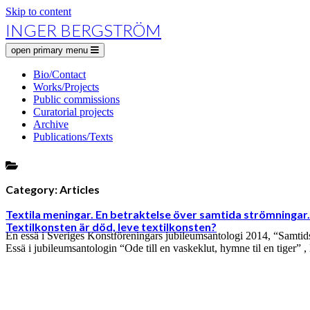
Skip to content
INGER BERGSTRÖM
open primary menu
Bio/Contact
Works/Projects
Public commissions
Curatorial projects
Archive
Publications/Texts
Category:
Articles
Textila meningar. En betraktelse över samtida strömningar.
Textilkonsten är död, leve textilkonsten?
En essä i Sveriges Konstföreningars jubileumsantologi 2014, “Samtidsk
Essä i jubileumsantologin “Ode till en vaskeklut, hymne til en tiger” 